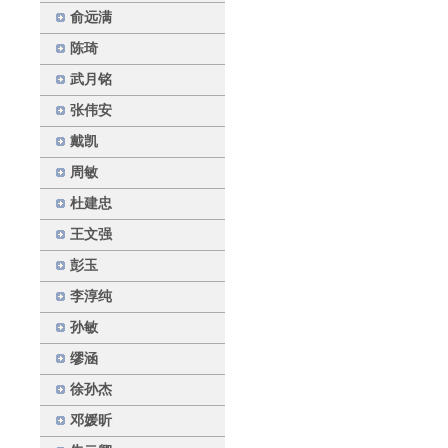
俞远满
陈琦
武月铭
张伟安
戴凯
周敏
杜建忠
王文强
彭玉
李淳纯
孙敏
缪涵
徐孙杰
邓媛昕