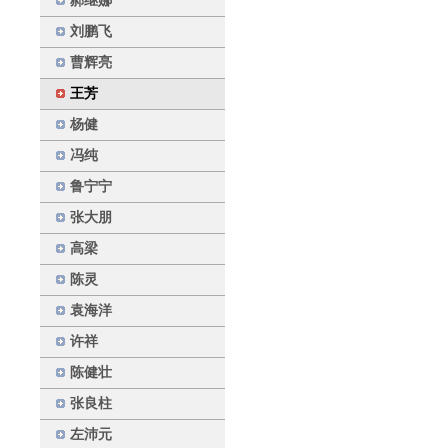
郝继娜
刘鹏飞
曹辉亮
王芳
杨健
冯纯
鲁宁宁
张大朋
高梁
陈灵
袁海洋
许祥
陈健壮
张良柱
左沛元