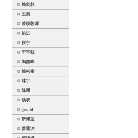
施剑林
王惠
兼职教师
姚远
侯宇
李宇航
陶鑫峰
徐彬彬
林宇
陈曦
杨双
gerald
靳海宝
曹渊渊