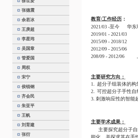
徐世爱
张德震
教育
/
工作经历
：
余若冰
2021/03
-
至今
华东
王庚超
2019/01
-
2021/0
李星玮
2015/09
-
2018/1
吴国章
2012/09
-
2015/0
208/09
-
2012/06
管爱国
周权
主要研究方向：
宋宁
1.
超分子组装体的构
侯锐钢
2.
可控超分子手性自
齐会民
3.
刺激响应性的智能
朱亚平
王帆
主要学术成果：
刘育建
主要探究超分子自
张衍
能化，并探求其在手