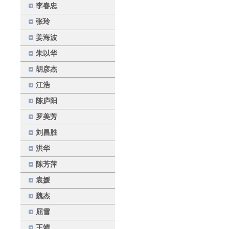
李春忠
张玲
姜海波
朱以华
胡彦杰
江浩
陈庐阳
罗美芳
刘昌胜
洪华
陈芳萍
袁媛
魏杰
屈雪
王靖