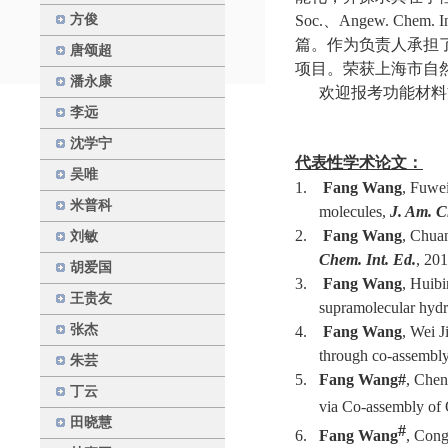
方俊
Soc.
、
Angew. Chem. In
篇。作为负责人承担
唐颂超
项目。荣获上海市自
潘永康
欢迎报考功能材料
李远
沈学宁
代表性学术论文：
吴唯
1.
Fang Wang
, Fuwe
米普科
molecules,
J. Am. C
2.
Fang Wang
, Chua
刘敏
Chem. Int. Ed.
, 20
胡爱国
3.
Fang Wang
, Huibi
王贵友
supramolecular hyd
张杰
4.
Fang Wang
, Wei J
through co-assembly
朱芸
5.
Fang Wang
#
, Che
丁云
via Co-assembly of 
田晓慧
#
6.
Fang Wang
, Con