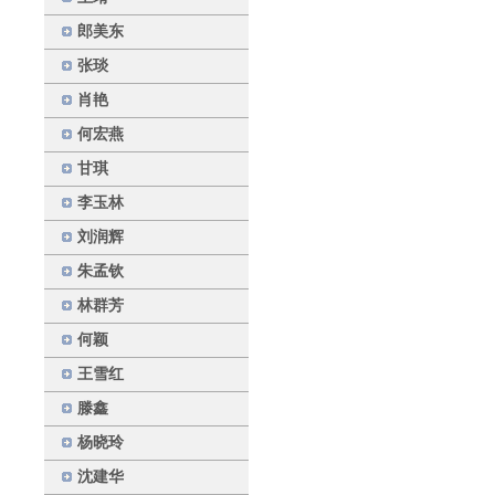
郎美东
张琰
肖艳
何宏燕
甘琪
李玉林
刘润辉
朱孟钦
林群芳
何颖
王雪红
滕鑫
杨晓玲
沈建华