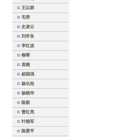
王以群
毛荐
史凌云
刘学良
李红波
柳翠
袁晓
郝国强
杨化桂
杨晓华
陈新
曹红亮
叶晓军
陈爱平