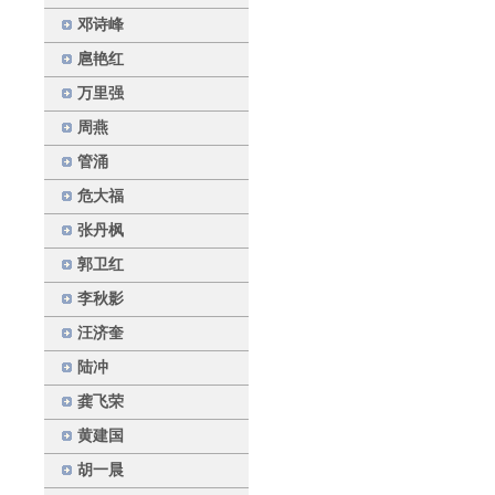
邓诗峰
扈艳红
万里强
周燕
管涌
危大福
张丹枫
郭卫红
李秋影
汪济奎
陆冲
龚飞荣
黄建国
胡一晨