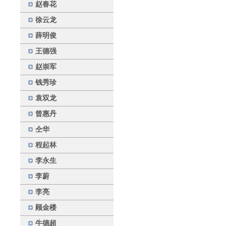
赵春花
徐云龙
薛明俊
王德强
赵崇军
钱秀珍
袁双龙
曾惠丹
仝华
程起林
李永生
李蔚
李亮
顾金楼
牛德超