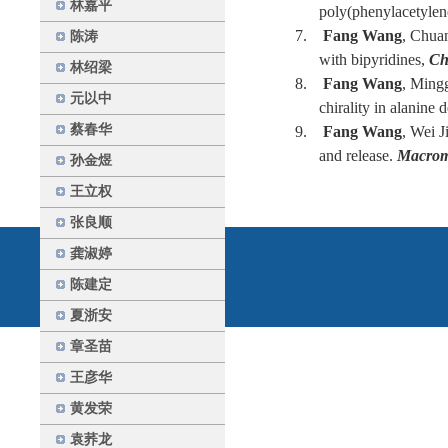
林嘉平
poly(phenylacetylen
7.
Fang Wang
, Chuan
陈涛
with bipyridines,
Ch
林绍梁
8.
Fang Wang
, Ming
元以中
chirality in alanine 
蔡春华
9.
Fang Wang
, Wei 
and release.
Macrom
孙金煜
王立权
张良顺
龚淑婷
陈建定
夏浙安
章圣苗
王彦华
黄发荣
袁荞龙