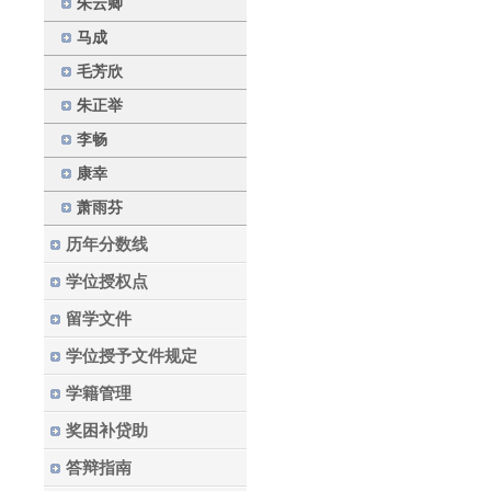
朱云卿
马成
毛芳欣
朱正举
李畅
康幸
萧雨芬
历年分数线
学位授权点
留学文件
学位授予文件规定
学籍管理
奖困补贷助
答辩指南