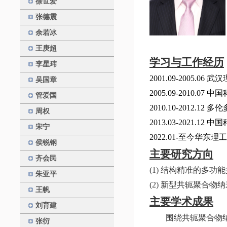
徐世爱
张德震
余若冰
王庚超
学习与工作经历
李星玮
2001.09-2005.06
武汉
吴国章
2005.09-2010.07
中国
管爱国
2010.10-2012.12
多伦
周权
2013.03-2021.12
中国
宋宁
2022.01-
至今
华东理工
侯锐钢
主要研究方向
齐会民
(1)
结构精准的多功能
朱亚平
(2)
新型共轭聚合物纳
王帆
主要学术成果
刘育建
围绕共轭聚合物
张衍