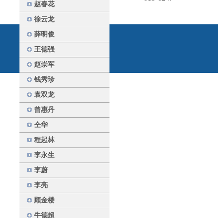
赵春花
徐云龙
薛明俊
王德强
赵崇军
钱秀珍
袁双龙
曾惠丹
仝华
程起林
李永生
李蔚
李亮
顾金楼
牛德超