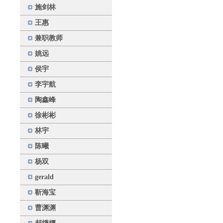
施剑林
王惠
兼职教师
姚远
侯宇
李宇航
陶鑫峰
徐彬彬
林宇
陈曦
杨双
gerald
靳海宝
曹渊渊