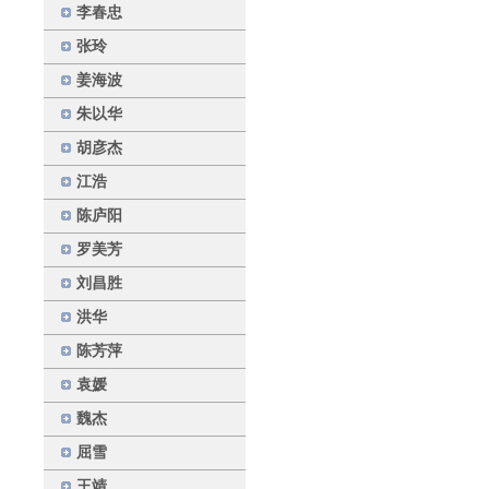
李春忠
张玲
姜海波
朱以华
胡彦杰
江浩
陈庐阳
罗美芳
刘昌胜
洪华
陈芳萍
袁媛
魏杰
屈雪
王靖