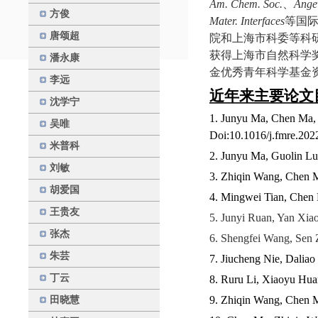
Am. Chem. Soc.
、
Ange
方俊
Mater. Interfaces
等国
唐颂超
院和上海市科委等科
获得上海市自然科学
潘永康
金优秀青年科学基金
李远
近年来主要论文
沈学宁
1. Junyu Ma, Chen Ma, 
吴唯
Doi:
10.1016/j.fmre.202
米普科
2.
Junyu Ma, Guolin Lu
刘敏
3. Zhiqin Wang, Chen 
胡爱国
4. Mingwei Tian, Chen
王贵友
5. Junyi Ruan, Yan Xia
张杰
6. Shengfei Wang, Sen
朱芸
7. Jiucheng Nie, Dalia
丁云
8. Ruru Li, Xiaoyu Hu
9. Zhiqin Wang, Chen 
田晓慧