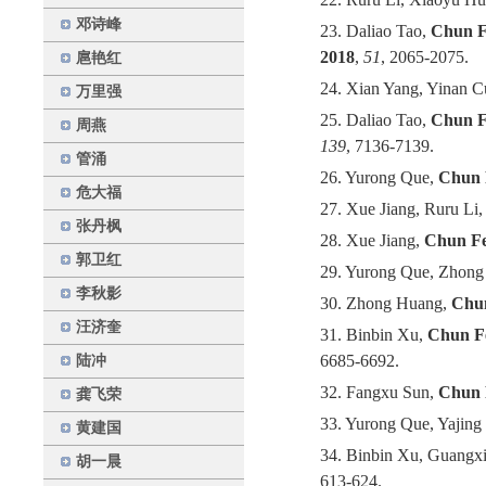
邓诗峰
23.
Daliao Tao,
Chun 
2018
,
51
, 2065-2075.
扈艳红
24. Xian Yang, Yinan C
万里强
25. Daliao Tao,
Chun 
周燕
139
, 7136-7139.
管涌
26. Yurong Que,
Chun 
危大福
27. Xue Jiang, Ruru Li
张丹枫
28. Xue Jiang,
Chun F
郭卫红
29. Yurong Que, Zhon
李秋影
30. Zhong Huang,
Chu
汪济奎
31. Binbin Xu,
Chun F
6685-6692.
陆冲
32. Fangxu Sun,
Chun 
龚飞荣
33. Yurong Que, Yajing
黄建国
34. Binbin Xu, Guangx
胡一晨
613-624.