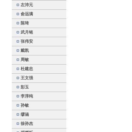
左沛元
俞远满
陈琦
武月铭
张伟安
戴凯
周敏
杜建忠
王文强
彭玉
李淳纯
孙敏
缪涵
徐孙杰