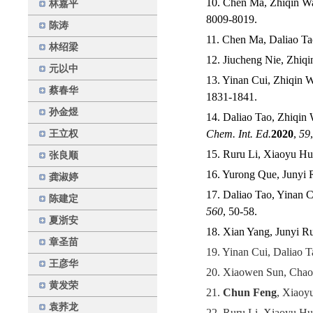
10. Chen Ma, Zhiqin Wa
林嘉平
8009-8019.
陈涛
11. Chen Ma, Daliao Ta
林绍梁
12. Jiucheng Nie, Zhi
元以中
13. Yinan Cui, Zhiqin 
蔡春华
1831-1841.
孙金煜
14. Daliao Tao, Zhiqin
Chem. Int. Ed.
2020
,
59
王立权
15. Ruru Li, Xiaoyu H
张良顺
16. Yurong Que, Junyi 
龚淑婷
17. Daliao Tao, Yinan 
陈建定
560
, 50-58.
夏浙安
18. Xian Yang, Junyi 
章圣苗
19. Yinan Cui, Daliao 
王彦华
20. Xiaowen Sun, Chao
黄发荣
21.
Chun Feng
, Xiao
袁荞龙
22. Ruru Li, Xiaoyu H