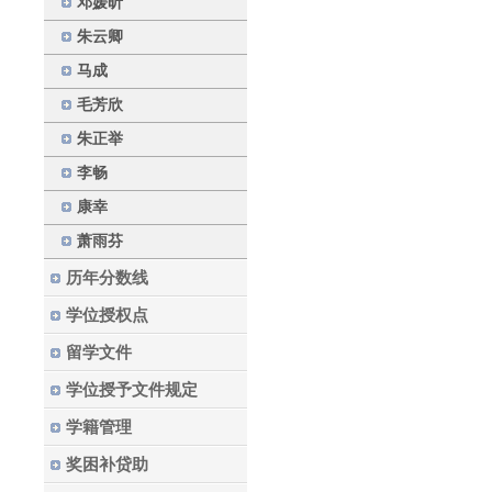
邓媛昕
朱云卿
马成
毛芳欣
朱正举
李畅
康幸
萧雨芬
历年分数线
学位授权点
留学文件
学位授予文件规定
学籍管理
奖困补贷助