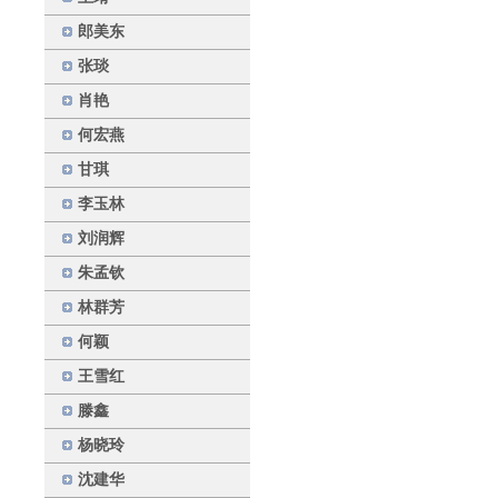
郎美东
张琰
肖艳
何宏燕
甘琪
李玉林
刘润辉
朱孟钦
林群芳
何颖
王雪红
滕鑫
杨晓玲
沈建华