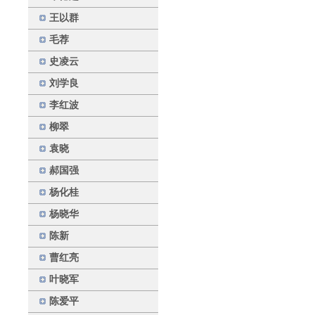
王以群
毛荐
史凌云
刘学良
李红波
柳翠
袁晓
郝国强
杨化桂
杨晓华
陈新
曹红亮
叶晓军
陈爱平