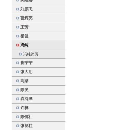
郝继娜
刘鹏飞
曹辉亮
王芳
杨健
冯纯
冯纯简历
鲁宁宁
张大朋
高梁
陈灵
袁海洋
许祥
陈健壮
张良柱