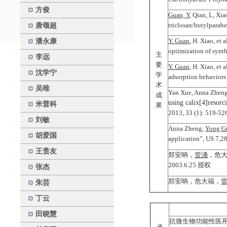
方俊
Guan, Y
, Qian, L, Xi
triclosan/butylparab
唐颂超
Y. Guan
, H. Xiao, et 
潘永康
optimization of syn
主
李远
要
Y. Guan
, H. Xiao, et 
沈学宁
学
adsorption behaviors
术
吴唯
Yan Xue, Anna Zhen
成
using calix[4]resorci
米普科
果
2013, 33 (1): 519-52
刘敏
Anna Zheng,
Yong G
胡爱国
application”, US 7,2
王贵友
郑安呐，
管涌
，危大
2003.6.25 授权
张杰
郑安呐，危大福，
朱芸
丁云
田晓慧
抗微生物功能性医