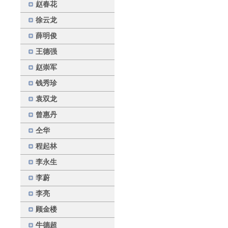
赵春花
徐云龙
薛明俊
王德强
赵崇军
钱秀珍
袁双龙
曾惠丹
仝华
程起林
李永生
李蔚
李亮
顾金楼
牛德超