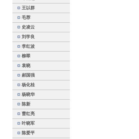
王以群
毛荐
史凌云
刘学良
李红波
柳翠
袁晓
郝国强
杨化桂
杨晓华
陈新
曹红亮
叶晓军
陈爱平