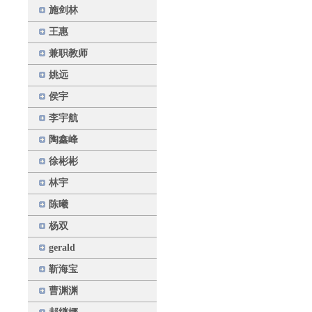
施剑林
王惠
兼职教师
姚远
侯宇
李宇航
陶鑫峰
徐彬彬
林宇
陈曦
杨双
gerald
靳海宝
曹渊渊