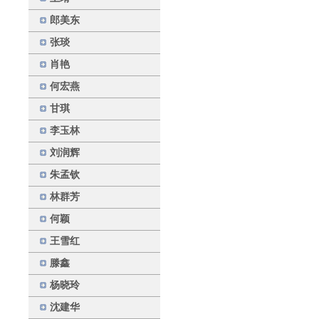
郎美东
张琰
肖艳
何宏燕
甘琪
李玉林
刘润辉
朱孟钦
林群芳
何颖
王雪红
滕鑫
杨晓玲
沈建华