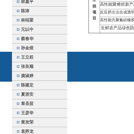
承
林嘉平
高性能聚烯烃新产
担
陈涛
项
反应挤出法合成透
目
高性能共聚氟硅橡
林绍梁
生鲜农产品绿色
元以中
蔡春华
孙金煜
王立权
张良顺
龚淑婷
陈建定
夏浙安
章圣苗
王彦华
黄发荣
袁荞龙