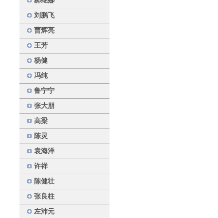
郝继娜
刘鹏飞
曹辉亮
王芳
杨健
冯纯
鲁宁宁
张大朋
高梁
陈灵
袁海洋
许祥
陈健壮
张良柱
左沛元