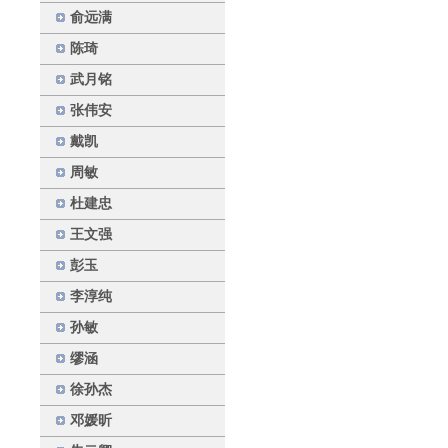
俞远满
陈琦
武月铭
张伟安
戴凯
周敏
杜建忠
王文强
彭玉
李淳纯
孙敏
缪涵
徐孙杰
邓媛昕