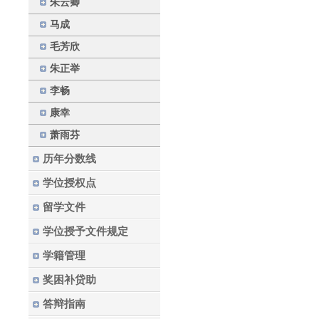
朱云卿
马成
毛芳欣
朱正举
李畅
康幸
萧雨芬
历年分数线
学位授权点
留学文件
学位授予文件规定
学籍管理
奖困补贷助
答辩指南