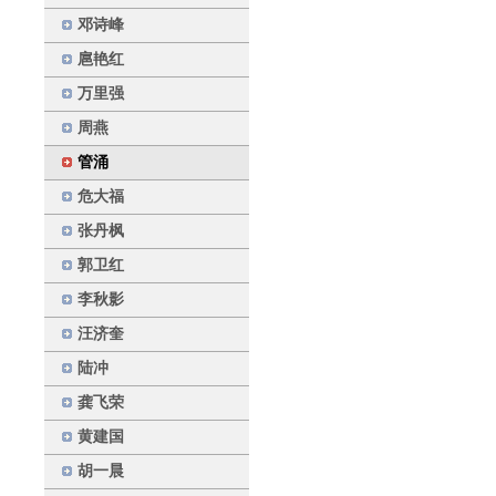
邓诗峰
扈艳红
万里强
周燕
管涌
危大福
张丹枫
郭卫红
李秋影
汪济奎
陆冲
龚飞荣
黄建国
胡一晨