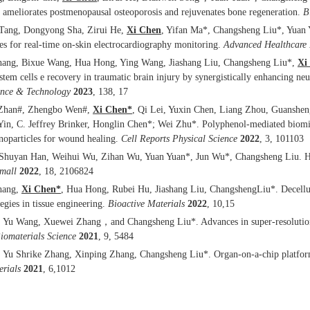
s ameliorates postmenopausal osteoporosis and rejuvenates bone regeneration.
B
ang, Dongyong Sha, Zirui He,
Xi Chen
, Yifan Ma*, Changsheng Liu*, Yuan 
es for real-time on-skin electrocardiography monitoring.
Advanced Healthcare 
ng, Bixue Wang, Hua Hong, Ying Wang, Jiashang Liu, Changsheng Liu*,
Xi
tem cells e recovery in traumatic brain injury by synergistically enhancing n
ence & Technology
2023
, 138, 17
Zhan#, Zhengbo Wen#,
Xi Chen*
, Qi Lei, Yuxin Chen, Liang Zhou, Guanshe
Yin, C. Jeffrey Brinker, Honglin Chen*; Wei Zhu*. Polyphenol-mediated biomime
oparticles for wound healing.
Cell Reports Physical Science
2022
, 3, 101103
 Shuyan Han, Weihui Wu, Zihan Wu, Yuan Yuan*, Jun Wu*, Changsheng Liu. Har
mall
2022
, 18, 2106824
hang,
Xi Chen*
, Hua Hong, Rubei Hu, Jiashang Liu, ChangshengLiu*. Decellular
egies in tissue engineering.
Bioactive Materials
2022
, 10,15
, Yu Wang, Xuewei Zhang，and Changsheng Liu*. Advances in super-resolution 
iomaterials Science
2021
, 9, 5484
, Yu Shrike Zhang, Xinping Zhang, Changsheng Liu*. Organ-on-a-chip platforms
erials
2021
, 6,1012