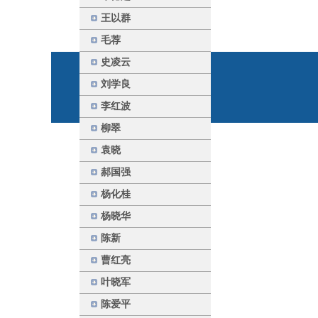
王以群
毛荐
史凌云
刘学良
李红波
柳翠
袁晓
郝国强
杨化桂
杨晓华
陈新
曹红亮
叶晓军
陈爱平