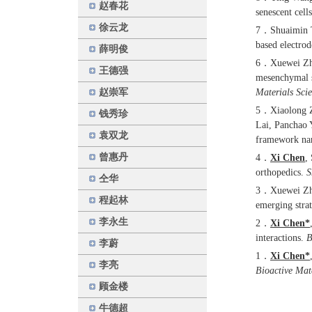
赵春花
senescent cell
徐云龙
7．Shuaimin T
based electrod
薛明俊
6．Xuewei Zha
王德强
mesenchymal s
赵崇军
Materials Sci
5．Xiaolong 
钱秀珍
Lai, Panchao 
袁双龙
framework nan
曾惠丹
4．
Xi Chen
,
orthopedics.
S
仝华
3．Xuewei Z
程起林
emerging strat
李永生
2．
Xi Chen*
interactions.
B
李蔚
1．
Xi Chen*
李亮
Bioactive Mat
顾金楼
牛德超