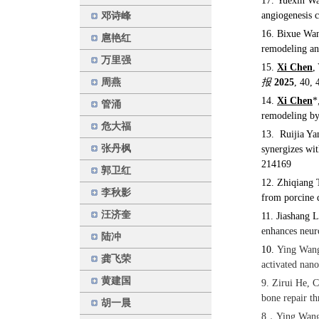
17. Yuexin W
angiogenesis c
邓诗峰
16. Bixue Wa
扈艳红
remodeling and
万里强
15.
Xi Chen
,
周燕
报
2025
, 40, 
14.
Xi Chen
*
管涌
remodeling by
危大福
13.
Ruijia Y
张丹枫
synergizes wit
214169
郭卫红
12.
Zhiqiang T
李秋影
from porcine 
汪济奎
11. Jiashang 
enhances neur
陆冲
10.
Ying Wang
龚飞荣
activated nano
黄建国
9.
Zirui He
,
C
bone repair t
胡一晨
8．Ying Wang