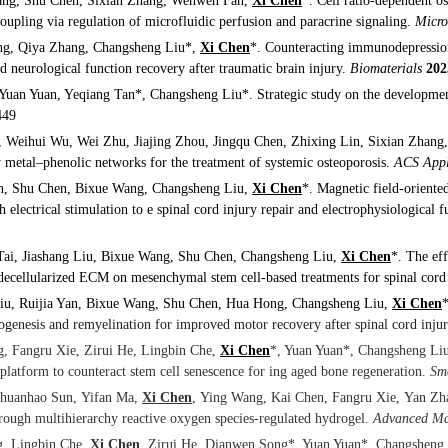
ang, Shu Chen, Sixian Zhang, Wenwen Fan,
Xi Chen
*. Cell ratio-dependent os
oupling via regulation of microfluidic perfusion and paracrine signaling.
Micr
ng, Qiya Zhang, Changsheng Liu*,
Xi Chen
*
. Counteracting immunodepression 
 neurological function recovery after traumatic brain injury.
Biomaterials
202
 Yuan Yuan, Yeqiang Tan*, Changsheng Liu*. Strategic study on the developmen
449
, Weihui Wu, Wei Zhu, Jiajing Zhou, Jingqu Chen, Zhixing Lin, Sixian Zhang
 metal–phenolic networks for the treatment of systemic osteoporosis.
ACS Appl
an, Shu Chen, Bixue Wang, Changsheng Liu,
Xi Chen
*. Magnetic field-oriente
h electrical stimulation to e spinal cord injury repair and electrophysiological f
ai, Jiashang Liu, Bixue Wang, Shu Chen, Changsheng Liu,
Xi Chen
*. The ef
decellularized ECM on mesenchymal stem cell-based treatments for spinal cord
Liu, Ruijia Yan, Bixue Wang, Shu Chen, Hua Hong, Changsheng Liu,
Xi Chen
ogenesis and remyelination for improved motor recovery after spinal cord inju
, Fangru Xie, Zirui He, Lingbin Che,
Xi Chen
*, Yuan Yuan*, Changsheng Li
platform to counteract stem cell senescence for ing aged bone regeneration.
Sm
huanhao Sun
,
Yifan Ma
,
Xi Chen
,
Ying Wang
,
Kai Chen
,
Fangru Xie
,
Yan Zh
hrough multihierarchy reactive oxygen species-regulated hydrogel.
Advanced Ma
, Lingbin Che,
Xi Chen
, Zirui He, Dianwen Song*, Yuan Yuan*, Changsheng L