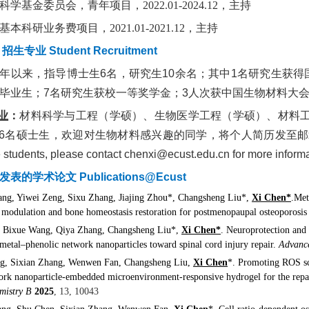
基金委员会，青年项目，2022.01-2024.12，主持
科研业务费项目，2021.01-2021.12，主持
生专业 Student Recruitment
20年以来，指导博士生6名，研究生10余名；其中1名研究生获
毕业生；7名研究生获校一等奖学金；3人次获中国生物材料大
业
：
材料科学与工程（学硕）、生物医学工程（学硕）、材料工
-6名硕士生，欢迎对生物材料感兴趣的同学，将个人简历发至
 students, please contact chenxi@ecust.edu.cn for more inform
的学术论文 Publications@Ecust
ang, Yiwei Zeng, Sixu Zhang, Jiajing Zhou*, Changsheng Liu*,
Xi Chen*
.Met
 modulation and bone homeostasis restoration for postmenopaupal osteoporosis
, Bixue Wang, Qiya Zhang, Changsheng Liu*,
Xi Chen*
.
Neuroprotection and
metal–phenolic network nanoparticles toward spinal cord injury repair.
Advanc
ng
,
Sixian Zhang
,
Wenwen Fan
,
Changsheng Liu
,
Xi Chen
*. Promoting ROS sc
ork nanoparticle-embedded microenvironment-responsive hydrogel for the repair
mistry B
2025
, 13, 10043