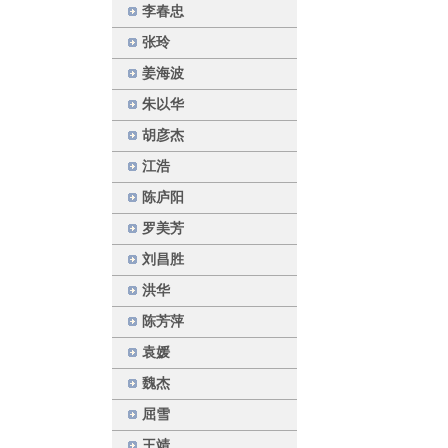
李春忠
张玲
姜海波
朱以华
胡彦杰
江浩
陈庐阳
罗美芳
刘昌胜
洪华
陈芳萍
袁媛
魏杰
屈雪
王靖