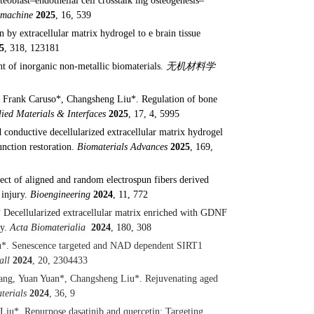
teoblast–endothelial cell crosstalk ing osteogenesis–
omachine
2025
, 16, 539
by extracellular matrix hydrogel to e brain tissue
5
, 318,
123181
t of inorganic non-metallic biomaterials.
无机材料学
, Frank Caruso*, Changsheng Liu*. Regulation of bone
ied Materials & Interfaces
2025
, 17, 4, 5995
d conductive decellularized extracellular matrix hydrogel
unction restoration.
Biomaterials Advances
2025
, 169,
fect of aligned and random electrospun fibers derived
 injury.
Bioengineering
2024
, 11, 772
*
Decellularized extracellular matrix enriched with GDNF
ry.
Acta Biomaterialia
2024
, 180, 308
u*. Senescence targeted and NAD dependent SIRT1
all
2024
, 20, 2304433
ang
,
Yuan Yuan
*
,
Changsheng Liu
*
.
Rejuvenating aged
terials
2024
, 36, 9
iu*. Repurpose dasatinib and quercetin: Targeting