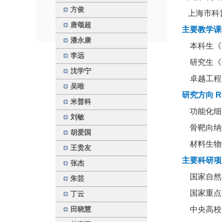
方俊
上海市科普志
唐颂超
主要教学课程 
潘永康
本科生《
李远
研究生《
沈学宁
卓越工程
吴唯
研究方向 Res
米普科
功能化细
刘敏
骨靶向纳
胡爱国
材料生物
王贵友
主要科研项目 
张杰
国家自然科
朱芸
国家重点研发
丁云
中央高校基本
田晓慧