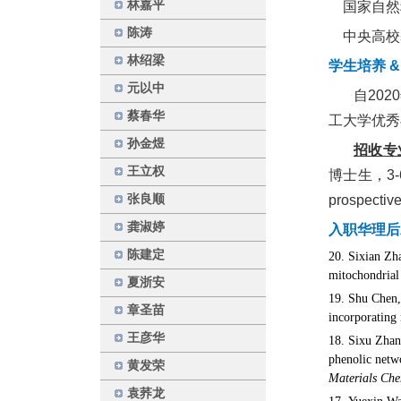
林嘉平
国家自然科学
陈涛
中央高校基本
林绍梁
学生培养 & 招
元以中
自20
蔡春华
工大学优秀
孙金煜
招收专
王立权
博士生，3
张良顺
prospective
龚淑婷
入职华理后发表
陈建定
20. Sixian Zh
mitochondrial
夏浙安
19. Shu Chen
章圣苗
incorporating 
王彦华
18.
Sixu Zha
phenolic netw
黄发荣
Materials Che
袁荞龙