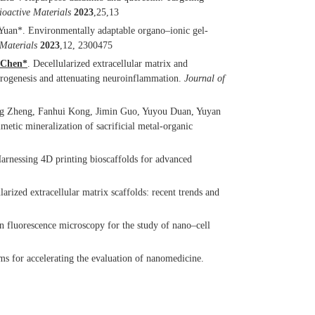
ioactive Materials
2023
,25,13
Yuan*. Environmentally adaptable organo–ionic gel-
Materials
2023
,12, 2300475
 Chen*
. Decellularized extracellular matrix and
eurogenesis and attenuating neuroinflammation.
Journal of
ng Zheng, Fanhui Kong, Jimin Guo, Yuyou Duan, Yuyan
tic mineralization of sacrificial metal-organic
nessing 4D printing bioscaffolds for advanced
ized extracellular matrix scaffolds: recent trends and
fluorescence microscopy for the study of nano–cell
 for accelerating the evaluation of nanomedicine.