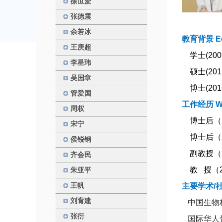
徐世爱
张德震
余若冰
教育背景
E
王庚超
学士
(200
李星玮
硕士
(201
吴国章
博士
(201
管爱国
工作经历 Wor
周权
博士后（
宋宁
博士后（
侯锐钢
副教授（
齐会民
教 授（
朱亚平
王帆
主要学术/社会
刘育建
中国生物
张衍
国际华人骨