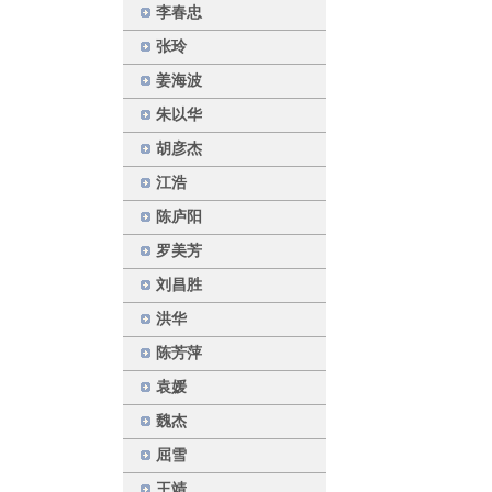
李春忠
张玲
姜海波
朱以华
胡彦杰
江浩
陈庐阳
罗美芳
刘昌胜
洪华
陈芳萍
袁媛
魏杰
屈雪
王靖