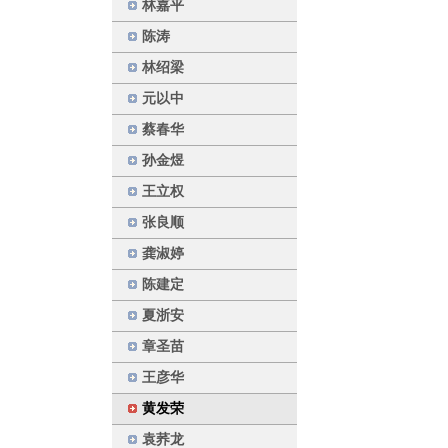
林嘉平
陈涛
林绍梁
元以中
蔡春华
孙金煜
王立权
张良顺
龚淑婷
陈建定
夏浙安
章圣苗
王彦华
黄发荣
袁荞龙