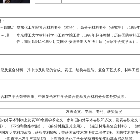
历与简历：
9～1989.7
华东化工学院复合材料专业（本科）、高分子材料专业（研究生）；1989
8 ～ 现
华东理工大学材料科学与工程学院工作，1997年起任教授；历任国防材料
，期间
1994.1~1995.1, 英国圣
·安德鲁斯大学博士后（皇家学会奖学金）。
究方向：
树脂及复合材料，其中涉及树脂的合成、表征、结构与性能、复合工艺技术、材料工程
：
复合材料学会荣誉理事、中国复合材料学会聚合物基复合材料分会常务委员等。
发表论文、专著、专利、获奖情况
国内外学术刊物上发表300余篇学术论文，参加国内外学术会议70多次，发表会议论文
用》、《不饱和聚酯树脂》、《酚醛树脂及其应用》、《先进树脂基复合材料》、《耐
中国发明专利70余项，获权专利60项；曾获国家技术发明奖二等奖1项、国防技术发明
项、上海市技术发明三等奖1项、上海市化学化工学会吴蕴初专项奖励基金提名奖等。