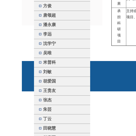
果
方俊
承
主持
唐颂超
担
项目
科
潘永康
研
李远
项
目
沈学宁
吴唯
米普科
刘敏
胡爱国
王贵友
张杰
朱芸
丁云
田晓慧