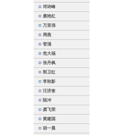
邓诗峰
扈艳红
万里强
周燕
管涌
危大福
张丹枫
郭卫红
李秋影
汪济奎
陆冲
龚飞荣
黄建国
胡一晨