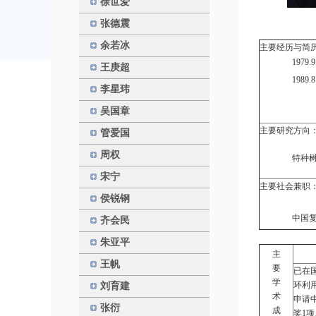
徐世爱
张德震
余若冰
主要经
1979.
王庚超
1989.
李星玮
任
吴国章
主要研
管爱国
周权
特种
宋宁
主要社会兼职
侯锐钢
中国
齐会民
朱亚平
主
王帆
要
已在
学
环利
刘育建
术
申请
张衍
成
奖1