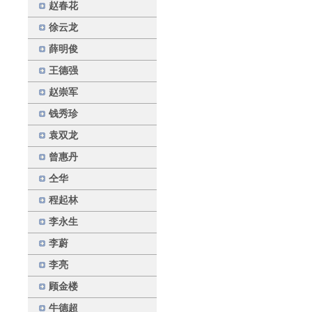
赵春花
徐云龙
薛明俊
王德强
赵崇军
钱秀珍
袁双龙
曾惠丹
仝华
程起林
李永生
李蔚
李亮
顾金楼
牛德超