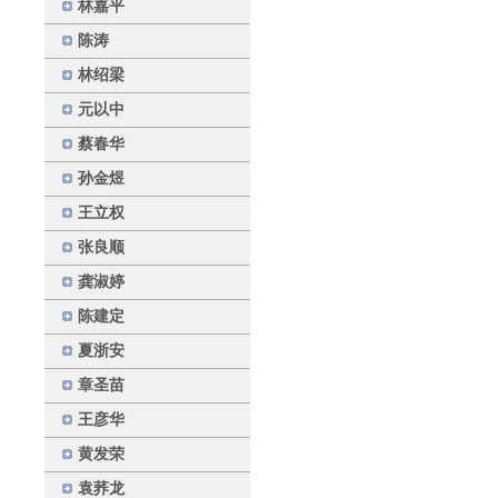
林嘉平
陈涛
林绍梁
元以中
蔡春华
孙金煜
王立权
张良顺
龚淑婷
陈建定
夏浙安
章圣苗
王彦华
黄发荣
袁荞龙