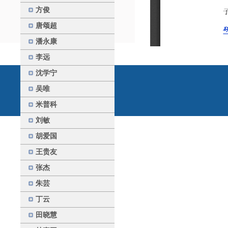
方俊
唐颂超
潘永康
李远
沈学宁
吴唯
米普科
刘敏
胡爱国
王贵友
张杰
朱芸
丁云
田晓慧