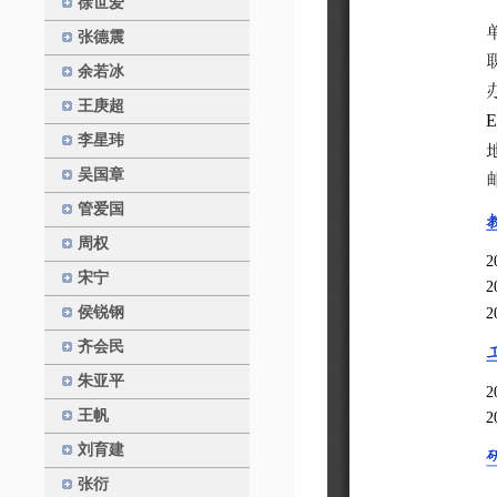
徐世爱
张德震
余若冰
王庚超
李星玮
吴国章
管爱国
周权
宋宁
侯锐钢
齐会民
朱亚平
王帆
刘育建
张衍