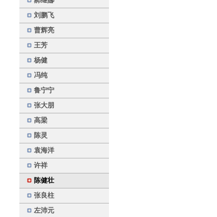
郝继娜
刘鹏飞
曹辉亮
王芳
杨健
冯纯
鲁宁宁
张大朋
高梁
陈灵
袁海洋
许祥
陈健壮
张良柱
左沛元