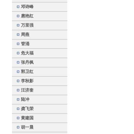
邓诗峰
扈艳红
万里强
周燕
管涌
危大福
张丹枫
郭卫红
李秋影
汪济奎
陆冲
龚飞荣
黄建国
胡一晨