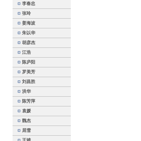
李春忠
张玲
姜海波
朱以华
胡彦杰
江浩
陈庐阳
罗美芳
刘昌胜
洪华
陈芳萍
袁媛
魏杰
屈雪
王靖