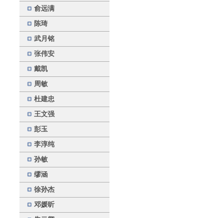
俞远满
陈琦
武月铭
张伟安
戴凯
周敏
杜建忠
王文强
彭玉
李淳纯
孙敏
缪涵
徐孙杰
邓媛昕