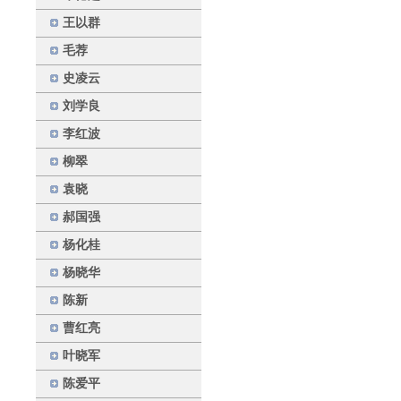
王以群
毛荐
史凌云
刘学良
李红波
柳翠
袁晓
郝国强
杨化桂
杨晓华
陈新
曹红亮
叶晓军
陈爱平