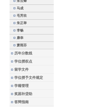
朱云卿
马成
毛芳欣
朱正举
李畅
康幸
萧雨芬
历年分数线
学位授权点
留学文件
学位授予文件规定
学籍管理
奖困补贷助
答辩指南