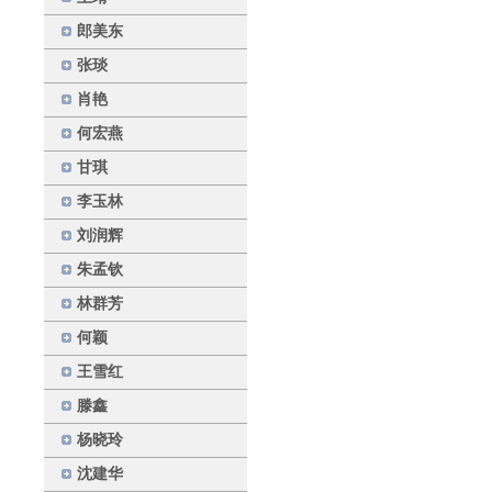
郎美东
张琰
肖艳
何宏燕
甘琪
李玉林
刘润辉
朱孟钦
林群芳
何颖
王雪红
滕鑫
杨晓玲
沈建华