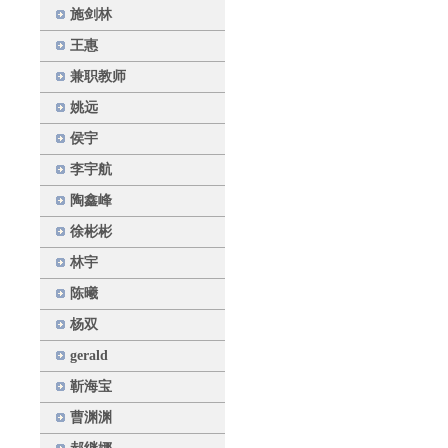
施剑林
王惠
兼职教师
姚远
侯宇
李宇航
陶鑫峰
徐彬彬
林宇
陈曦
杨双
gerald
靳海宝
曹渊渊