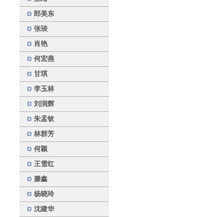
郎美东
张琰
肖艳
何宏燕
甘琪
李玉林
刘润辉
朱孟钦
林群芳
何颖
王雪红
滕鑫
杨晓玲
沈建华