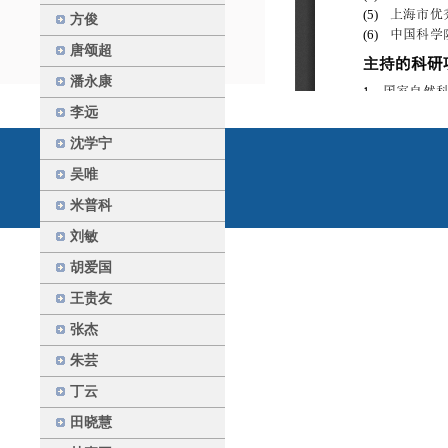
方俊
唐颂超
潘永康
李远
沈学宁
吴唯
米普科
刘敏
胡爱国
王贵友
张杰
朱芸
丁云
田晓慧