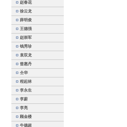
赵春花
徐云龙
薛明俊
王德强
赵崇军
钱秀珍
袁双龙
曾惠丹
仝华
程起林
李永生
李蔚
李亮
顾金楼
牛德超