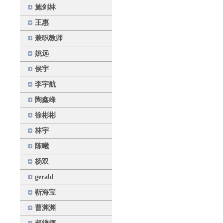
施剑林
王惠
兼职教师
姚远
侯宇
李宇航
陶鑫峰
徐彬彬
林宇
陈曦
杨双
gerald
靳海宝
曹渊渊