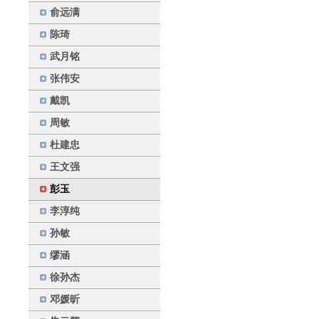
俞远满
陈琦
武月铭
张伟安
戴凯
周敏
杜建忠
王文强
彭玉
李淳纯
孙敏
缪涵
徐孙杰
邓媛昕