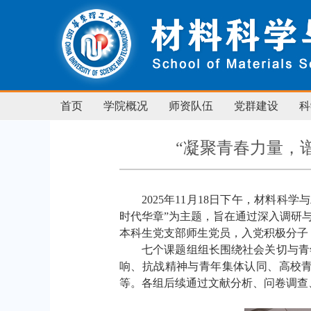
首页
学院概况
师资队伍
党群建设
科
“凝聚青春力量，
2025
年
11
月
18
日下午，材料科学与
时代华章”为主题，旨在通过深入调研
本科生党支部师生党员，入党积极分子
七个课题组组长围绕社会关切与青
响、抗战精神与青年集体认同、高校
等。各组后续通过文献分析、问卷调查