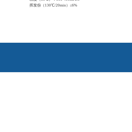
挥发份（130℃/20min）≤6%