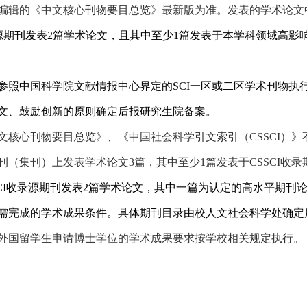
编辑的《中文核心刊物要目总览》最新版为准。发表的学术论文
源期刊发表
2
篇学术论文，且其中至少
1
篇发表于本学科领域高影
参照中国科学院文献情报中心界定的
SCI
一区或二区学术刊物执
文、鼓励创新的原则确定后报研究生院备案。
文核心刊物要目总览》、《中国社会科学引文索引（
CSSCI
）》
刊（集刊）上发表学术论文
3
篇，其中至少
1
篇发表于
CSSCI
收录
I
收录源期刊发表
2
篇学术论文，其中一篇为认定的高水平期刊
需完成的学术成果条件。具体期刊目录由校人文社会科学处确定
外国留学生申请博士学位的学术成果要求按学校相关规定执行。