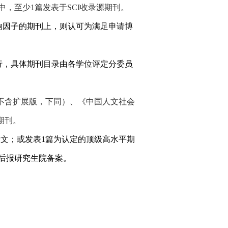
中，
至少
1
篇发表于
SCI
收录源期刊。
响因子的期刊上，则认可为满足申请博
行，具体期刊目录由各学位评定分委员
不含扩展版，下同）、《中国人文社会
期刊。
论文；或发表
1
篇为认定的顶级高水平期
后报研究生院备案。